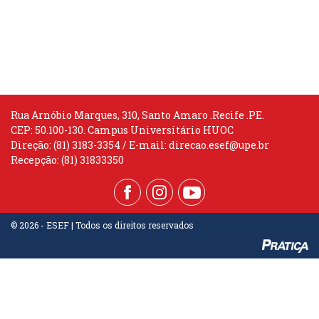
Rua Arnóbio Marques, 310, Santo Amaro .Recife .PE.
CEP: 50.100-130. Campus Universitário HUOC
Direção: (81) 3183-3354 / E-mail:
direcao.esef@upe.br
Recepção: (81) 31833350
© 2026 - ESEF | Todos os direitos reservados