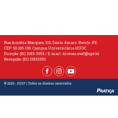
Rua Arnóbio Marques, 310, Santo Amaro .Recife .PE.
CEP: 50.100-130. Campus Universitário HUOC
Direção: (81) 3183-3354 / E-mail:
direcao.esef@upe.br
Recepção: (81) 31833350
© 2026 - ESEF | Todos os direitos reservados