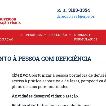
55 81
3183-3354
direcao.esef@upe.br
-
PESQUISA
EXTENSÃO
NORMAS E
DUAÇÃO
FORMULÁRIOS
TO À PESSOA COM DEFICIÊNCIA
Objetivo:
Oportunizar à pessoa portadora de deficiên
acesso à prática esportiva e de lazer, perspectiva
pleno de suas potencialidades.
Atividades desenvolvidas:
Natação.
Público alvo:
Indivíduos com deficiências.