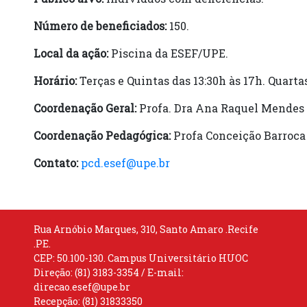
Número de beneficiados:
150.
Local da ação:
Piscina da ESEF/UPE.
Horário:
Terças e Quintas das 13:30h às 17h. Quartas
Coordenação Geral:
Profa. Dra Ana Raquel Mendes
Coordenação Pedagógica:
Profa Conceição Barroca 
Contato:
pcd.esef@upe.br
Rua Arnóbio Marques, 310, Santo Amaro .Recife
.PE.
CEP: 50.100-130. Campus Universitário HUOC
Direção: (81) 3183-3354 / E-mail:
direcao.esef@upe.br
Recepção: (81) 31833350