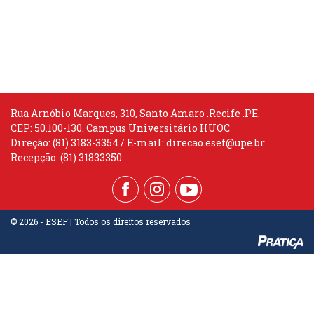
Rua Arnóbio Marques, 310, Santo Amaro .Recife .PE.
CEP: 50.100-130. Campus Universitário HUOC
Direção: (81) 3183-3354 / E-mail:
direcao.esef@upe.br
Recepção: (81) 31833350
© 2026 - ESEF | Todos os direitos reservados