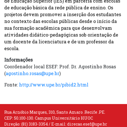
de Educação Superior (IES) em parceria com escolas
de educação básica da rede pública de ensino. Os
projetos devem promover a inserção dos estudantes
no contexto das escolas públicas desde o início da
sua formação acadêmica para que desenvolvam
atividades didático-pedagógicas sob orientação de
um docente da licenciatura e de um professor da
escola.
Informações
Coordenador local ESEF: Prof. Dr. Agostinho Rosas
(
agostinho.rosas@upe.br
)
Fonte:
http://www.upe.br/pibid2.html
Rua Arnóbio Marques, 310, Santo Amaro .Recife .PE.
CEP: 50.100-130. Campus Universitário HUOC
Direção: (81) 3183-3354 / E-mail:
direcao.esef@upe.br